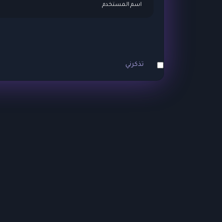
تذكرني